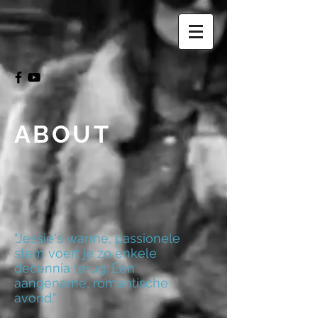
ABOUT
"Jessie's warme, passionele
stem voert je zo enkele
decennia terug. Een
aangename, romantische
avond."