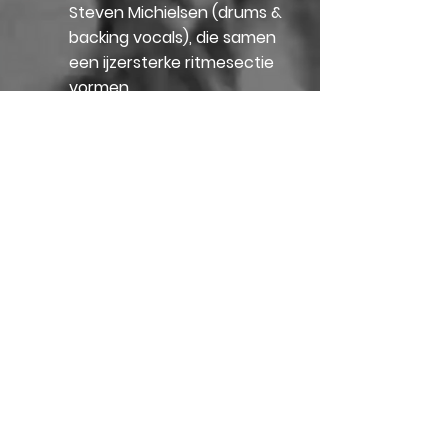
Steven Michielsen (drums &
backing vocals), die samen
een ijzersterke ritmesectie
vormen.
Jessie was al op de radio te
horen met haar vorige groep
Jazzilan
, en had succes tot
in Nederland en Frankrijk met
de kleurrijke swingband
Les
Amis de Louis
.
© 2020 by Studio Ravie
Proudly created with
Wix.com